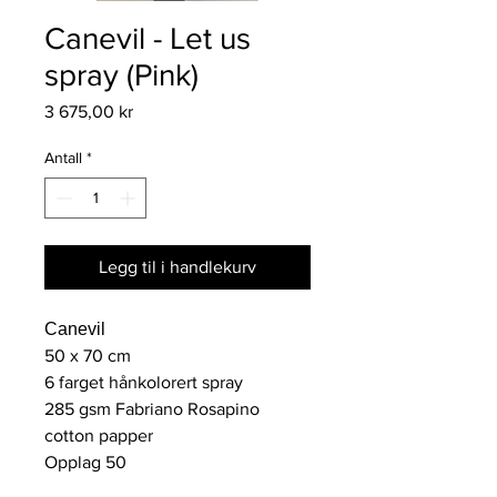
Canevil - Let us
spray (Pink)
Pris
3 675,00 kr
Antall
*
Legg til i handlekurv
Canevil
50 x 70 cm
6 farget hånkolorert spray
285 gsm Fabriano Rosapino
cotton papper
Opplag 50