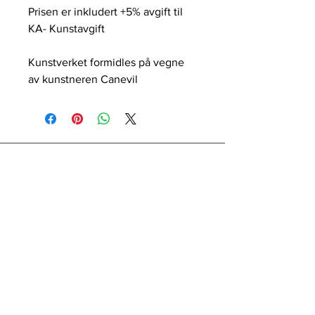
Prisen er inkludert +5% avgift til
KA- Kunstavgift
Kunstverket formidles på vegne
av kunstneren Canevil
Terms and Conditions
Privacy
Cookies
Copyright © galleri HERVOLD 2022